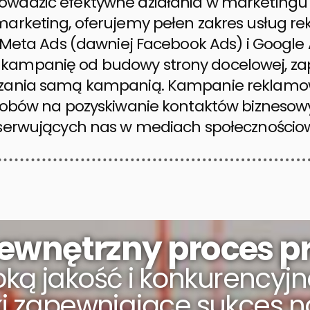
wadzić efektywne działania w marketingu
marketing, oferujemy pełen zakres usług 
k Meta Ads (dawniej Facebook Ads) i Googl
ampanię od budowy strony docelowej, zap
dzania samą kampanią. Kampanie reklamow
osobów na pozyskiwanie kontaktów biznesow
bserwujących nas w mediach społecznościo
ewnętrzny proces p
ką jakość i konkurencyjn
oki zapewniające sukces n