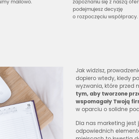
nimy mailowo.
zapoznaniu się z naszą ofe
podejmujesz decyzję
o rozpoczęciu współpracy.
Jak widzisz, prowadze
dopiero wtedy, kiedy p
wyzwania, które przed n
tym, aby tworzone prze
wspomagały Twoją fi
w oparciu o solidne po
Dla nas marketing jest 
odpowiednich
elementó
miejscach
to kwestia do