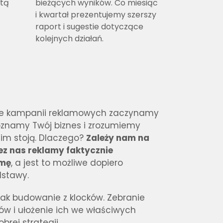
rtą
bieżących wyników. Co miesiąc
i kwartał prezentujemy szerszy
raport i sugestie dotyczące
kolejnych działań.
nie kampanii reklamowych zaczynamy 
oznamy Twój biznes i zrozumiemy 
im stoją. 
Dlaczego? 
Zależy nam na 
z nas reklamy faktycznie 
rmę
, a jest to możliwe dopiero 
dstawy.
jak budowanie z klocków.
Zebranie
w i ułożenie ich we właściwych
brej strategii.