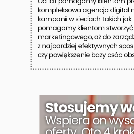
Od lat pomagamy klientom pro
kompleksowa agencja digital 
kampanii w sieciach takich ja
pomagamy klientom stworzyć k
marketingowego, aż do zarzą
z najbardziej efektywnych sp
czy powiększenie bazy osób o
Stosujemy w
Wspiera on wyso
oferty. Oto 4 kr