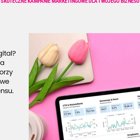
SKUTECZNE KAMPANIE MARKETINGOWE DLA TWOJEGO BIZNESU
ital?
na
orzy
owe
nsu.