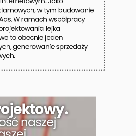
 internetowym. Jako
reklamowych, w tym budowanie
e Ads. W ramach współpracy
rojektowania lejka
e to obecnie jeden
ych, generowanie sprzedaży
wych.
rojektowy.
ość naszej
aszej