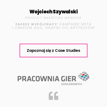
Wojciech Szywalski
PRODUCT MARKETING MANAGER
KAMPANIE META
ZAKRES WSPÓŁPRACY:
I LINKEDIN ADS, GRAFIKI DO ARTYKUŁÓW
Zapoznaj się z Case Studies