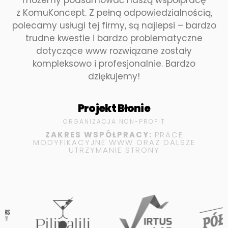
z KomuKoncept. Z pełną odpowiedzialnością,
polecamy usługi tej firmy, są najlepsi – bardzo
trudne kwestie i bardzo problematyczne
dotyczące www rozwiązane zostały
kompleksowo i profesjonalnie. Bardzo
dziękujemy!
Projekt Błonie
ORGANIZACJA NON-PROFIT
ZAKRES WSPÓŁPRACY:
PRACE
MODYFIKACYJNE WWW ORAZ DALSZE
UTRZYMANIE STRONY