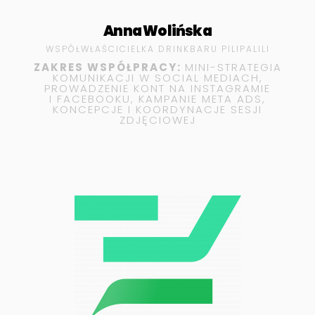
Anna Wolińska
WSPÓŁWŁAŚCICIELKA DRINKBARU PILIPALILI
ZAKRES WSPÓŁPRACY:
MINI-
STRATEGIA
KOMUNIKACJI W SOCIAL MEDIACH,
PROWADZENIE KONT NA INSTAGRAMIE
I FACEBOOKU, KAMPANIE META ADS,
KONCEPCJE I KOORDYNACJE SESJI
ZDJĘCIOWEJ