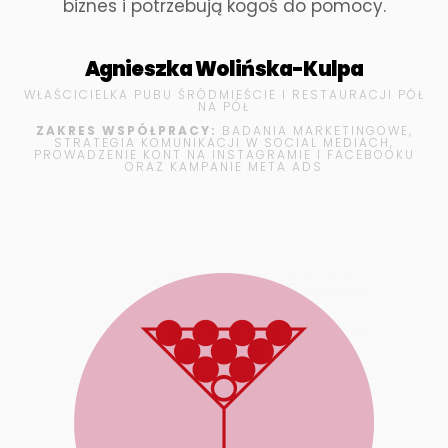
biznes i potrzebują kogoś do pomocy.
Agnieszka Wolińska-Kulpa
WŁAŚCICIELKA PUBU ŚRÓDMIEŚCIE I RESTAURACJI PÓŁ
NA PÓŁ
ZAKRES WSPÓŁPRACY:
BADANIA MARKETINGOWE,
STRATEGIA KOMUNIKACJI W SOCIAL MEDIACH,
PROWADZENIE KONT NA INSTAGRAMIE I FACEBOOKU
ORAZ KAMPANIE META ADS