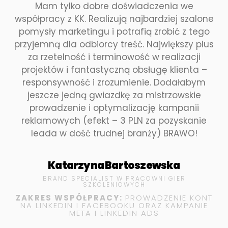
Mam tylko dobre doświadczenia we
współpracy z KK. Realizują najbardziej szalone
pomysły marketingu i potrafią zrobić z tego
przyjemną dla odbiorcy treść. Największy plus
za rzetelność i terminowość w realizacji
projektów i fantastyczną obsługę klienta –
responsywność i zrozumienie. Dodałabym
jeszcze jedną gwiazdkę za mistrzowskie
prowadzenie i optymalizację kampanii
reklamowych (efekt – 3 PLN za pozyskanie
leada w dość trudnej branży) BRAWO!
Katarzyna Bartoszewska
BRAND SPECIALIST W PRACOWNI GIER
SZKOLENIOWYCH
ZAKRES WSPÓŁPRACY:
PROWADZENIE KONT
NA LINKEDIN I FACEBOOKU ORAZ KAMPANIE
META I LINKEDIN ADS