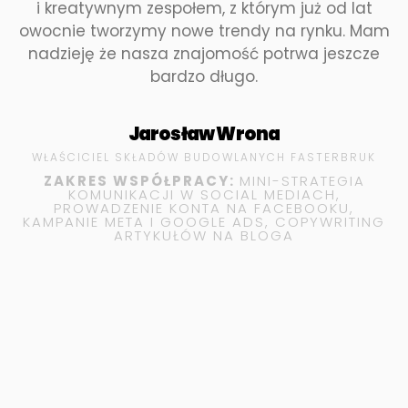
i kreatywnym zespołem, z którym już od lat
owocnie tworzymy nowe trendy na rynku. Mam
nadzieję że nasza znajomość potrwa jeszcze
bardzo długo.
Jarosław Wrona
WŁAŚCICIEL SKŁADÓW BUDOWLANYCH FASTERBRUK
ZAKRES WSPÓŁPRACY:
MINI-STRATEGIA
KOMUNIKACJI W SOCIAL MEDIACH,
PROWADZENIE KONTA NA FACEBOOKU,
KAMPANIE META I GOOGLE ADS, COPYWRITING
ARTYKUŁÓW NA BLOGA