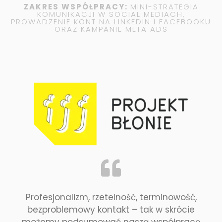
ZAKRES WSPÓŁPRACY:
MINI-STRATEGIA
KOMUNIKACJI W SOCIAL MEDIACH,
PROWADZENIE KONT NA LINKEDIN I FACEBOOKU
ORAZ KAMPANIE META ADS
Profesjonalizm, rzetelność, terminowość,
bezproblemowy kontakt – tak w skrócie
możemy podsumować naszą współpracę