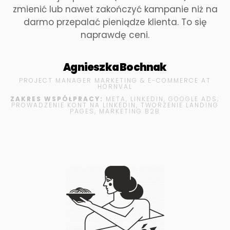
zmienić lub nawet zakończyć kampanie niż na
darmo przepalać pieniądze klienta. To się
naprawdę ceni.
Agnieszka Bochnak
PROJECT MANAGER MARKETING & E-COMMERCE AT
HORNVAL
ZAKRES WSPÓŁPRACY:
META, LINKEDIN, GOOGLE ADS;
PROWADZENIE KONT NA LINKEDIN, TWORZENIE LANDING
PAGES, MARKETING B2B