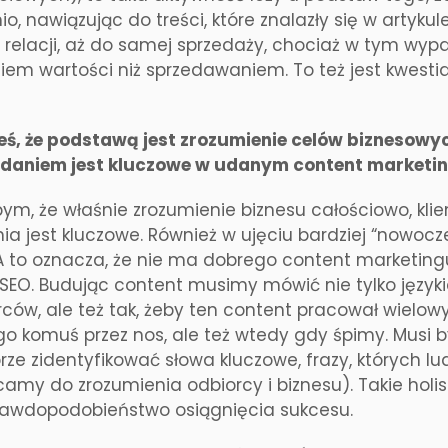
o, nawiązując do treści, które znalazły się w artykul
relacji, aż do samej sprzedaży, chociaż w tym wyp
em wartości niż sprzedawaniem. To też jest kwestia
eś, że podstawą jest zrozumienie celów biznesowych
zdaniem jest kluczowe w udanym content marketi
bym, że właśnie zrozumienie biznesu całościowo, kli
a jest kluczowe. Również w ujęciu bardziej “nowocz
. A to oznacza, że nie ma dobrego content marketi
SEO. Budując content musimy mówić nie tylko języ
rców, ale też tak, żeby ten content pracował wielo
o komuś przez nos, ale też wtedy gdy śpimy. Musi 
ze zidentyfikować słowa kluczowe, frazy, których lud
amy do zrozumienia odbiorcy i biznesu). Takie holi
rawdopodobieństwo osiągnięcia sukcesu.