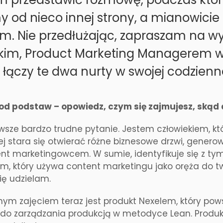
 od nieco innej strony, a mianowicie t
iem. Nie przedłużając, zapraszam na 
kim, Product Marketing Managerem w
łączy te dwa nurty w swojej codzienn
od podstaw – opowiedz, czym się zajmujesz, skąd 
rwsze bardzo trudne pytanie. Jestem człowiekiem, k
 stara się otwierać różne biznesowe drzwi, generow
nt marketingowcem. W sumie, identyfikuje się z tym
m, który używa content marketingu jako oręża do tw
ię udzielam.
m zajęciem teraz jest produkt Nexelem, który powsta
o zarządzania produkcją w metodyce Lean. Produkt 