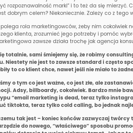
zyć rozpoznawalność marki” i to też da się mierzyć
st dobrym celem? Niekoniecznie. Zależy co z tego wy
 polega rola marketingowców, żeby nim cokolwiek n
zego klienta, zrozumieć jego potrzeby i pomóc wyb
rketingowa zawsze działa trochę jak agencja kons
ę totalnie, sami śmiejemy się, że robimy consulti
u. Niestety nie jest to zawsze standard i często s
biły to co klient chce, nawet jeśli nie miało to żad
śmy o tym co jest ważne, co jest złe, ale zastanawi
ocji. Adsy, billboardy, cokolwiek. Bardzo mnie bawi
ypu “email marketing is dead, teraz tylko instagr
zuć tiktokta, teraz tylko cold calling, bo jednak najl
zemu tak jest – koniec końców zazwyczaj twórcy
arzędzie do nowego, “właściwego” sposobu promo