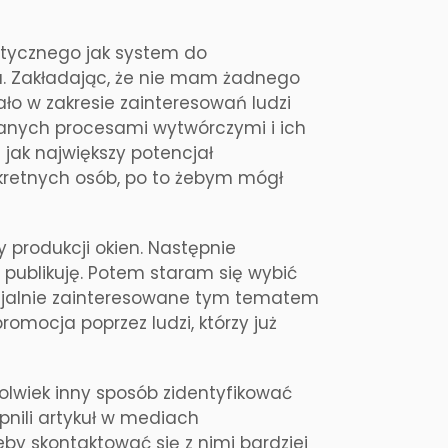
tycznego jak system do
kna. Zakładając, że nie mam żadnego
ało w zakresie zainteresowań ludzi
owanych procesami wytwórczymi i ich
 jak największy potencjał
kretnych osób, po to żebym mógł
zy produkcji okien. Następnie
publikuję. Potem staram się wybić
encjalnie zainteresowane tym tematem
omocja poprzez ludzi, którzy już
ikolwiek inny sposób zidentyfikować
tępnili artykuł w mediach
by skontaktować się z nimi bardziej