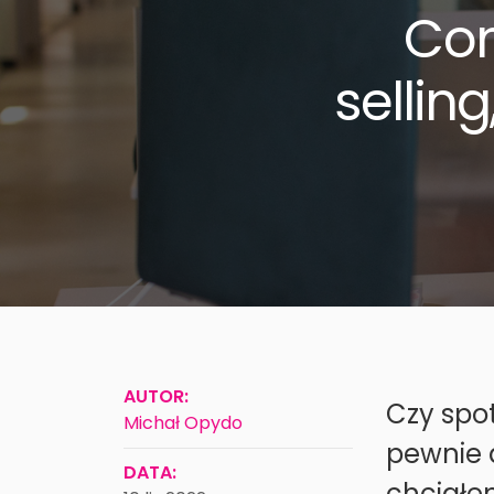
Con
sellin
AUTOR:
Czy spot
Michał Opydo
pewnie d
DATA:
chciałe