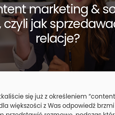
tent marketing & so
g, czyli jak sprzedawa
relacje?
kaliście się już z określeniem “conte
la większości z Was odpowiedź brzmi “
m przedstawić rozmowę, podczas które