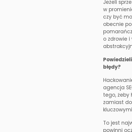
Jeżeli sprz
w promieni
czy być mo
obecnie pop
pomarańcze
o zdrowie i
abstrakcyjn
Powiedzieli
błędy?
Hackowanie 
agencja SEO
tego, żeby
zamiast do
kluczowymi
To jest naj
powinni oc