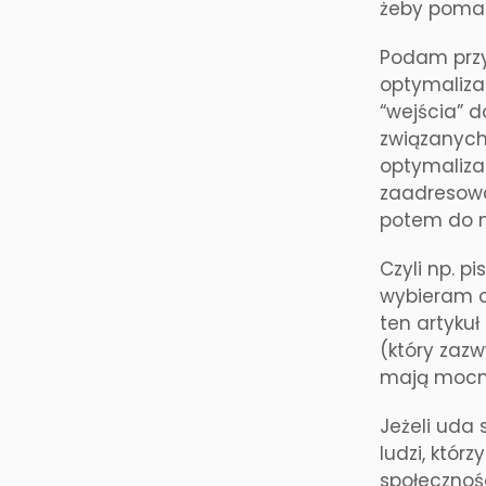
żeby pomag
Podam przy
optymalizac
“wejścia” d
związanych
optymalizac
zaadresowa
potem do n
Czyli np. p
wybieram o
ten artyku
(który zazw
mają mocny
Jeżeli uda 
ludzi, któr
społecznośc