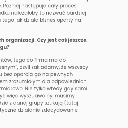
e. Później następuje cały proces
adku należałoby to nazwać bardziej
 tego jak działa biznes oparty na
 organizacji. Czy jest coś jeszcze,
ngu?
entów, tego co firma ma do
esnym”, czyli zakładamy, że wszyscy
ngu bez oparcia go na pewnych
kiem zrozumiałym dla odpowiednich
wymiarowo. Nie tylko wtedy gdy sami
być więc wyszukiwalny, musimy
zie z danej grupy szukają (tutaj
styczne działanie zdecydowanie