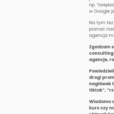
np. “zwięks
w Google je
Na tym też
poznać nas
agencja ma
Zgadzam si
consulting
agencje, ro
Powiedzieli
drogi prom
nagłówek t
tiktok”, “r
Wiadomo c
kurs czy n