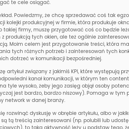
ać te cele osiągać.
kład. Powiedzmy, że chcę sprzedawać coś tak egzo
ji kolejki produkcyjnej w firmie, która produkuje o
o takiej firmy, muszę przygotować coś co będzie leż
 z produkcją tych okien, ale też ogólnie zainteres
ją. Moim celem jest przygotowanie treści, która ma
nia tych różnych potrzeb i zainteresowań tych kon
ich dotrzeć w komunikacji bezpośredniej.
iszę artykuł związany z jakimiś KPI, które występują pr
dpowiedni kanał komunikacji, w którym ten content 
ł na tyle wysoko, żeby jego zasięg objął osoby pot
yczaj jest bardzo, bardzo niszowy). Pomaga w tym pr
 network w danej branży.
się rozwinąć dyskusję w obrębie artykułu, albo w jak
zy są tą treścią zainteresowani (np. polubili lub udos
iowych), to taka aktywność leży u podstaw tego, że