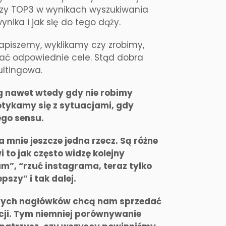
. Czy TOP3 w wynikach wyszukiwania
nika i jak się do tego dąży.
apiszemy, wyklikamy czy zrobimy,
rać odpowiednie cele. Stąd dobra
ultingowa.
ng nawet wtedy gdy nie robimy
potykamy się z sytuacjami, gdy
nego sensu.
a mnie jeszcze jedna rzecz. Są różne
 to jak często widzę kolejny
am”, “rzuć instagrama, teraz tylko
epszy” i tak dalej.
 tych nagłówków chcą nam sprzedać
cji. Tym niemniej porównywanie