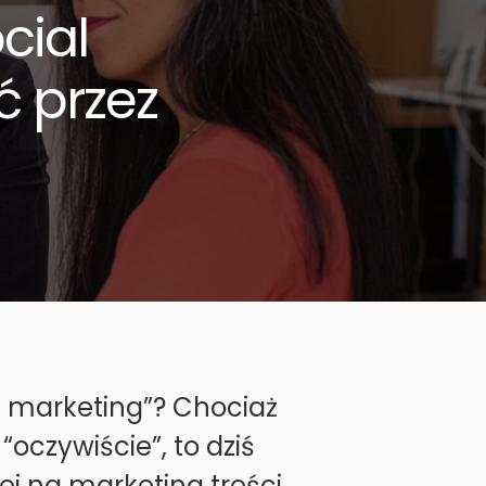
cial
ć przez
nt marketing”? Chociaż
oczywiście”, to dziś
j na marketing treści