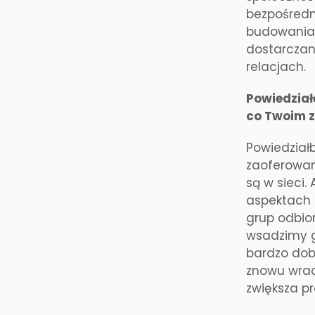
bezpośredni
budowania 
dostarczani
relacjach.
Powiedział
co Twoim 
Powiedział
zaoferowani
są w sieci
aspektach 
grup odbio
wsadzimy g
bardzo dobr
znowu wrac
zwiększa p