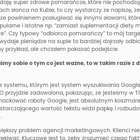
edaję super zdrowe pomarańcze, które nie pochodzą 
ach słońca na Kubie, to czy wystarczy że napiszę, ż
że powinienem posługiwać się innymi słowami, które
ularne i istotne np. “zamiast suplementacji diety 
”. Czy typowy “odbiorca pomarańczy” to mój target
 wydaje pieniądze na suple to bardziej dojrzały odb
y przykład, ale chciałem pokazać podejście.
śmy sobie o tym co jest ważne, to w takim razie z d
systemu, którym jest system wyszukiwania Google. C
 przyjdzie zadowolona, pokazując, że jesteśmy w TOP
 hackować roboty Google, jest absolutnym koszmarem
starczającego wartość tekstu widzi papkę i rozbu
.
większy problem agencji marketingowych. Klienci ni
zekiwać. Kluczowe jest to, żeby zrozumieć czego fa