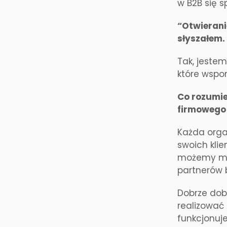
w B2B się sp
“Otwieranie
słyszałem.
Tak, jestem
które wspo
Co rozumie
firmowego
Każda orga
swoich klie
możemy mów
partnerów 
Dobrze dob
realizować 
funkcjonuje