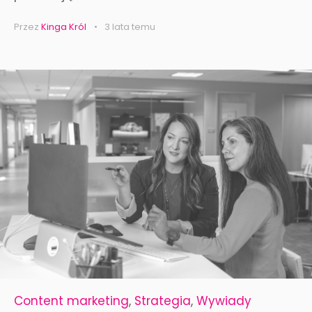
Przez
Kinga Król
3 lata temu
Content marketing
,
Strategia
,
Wywiady