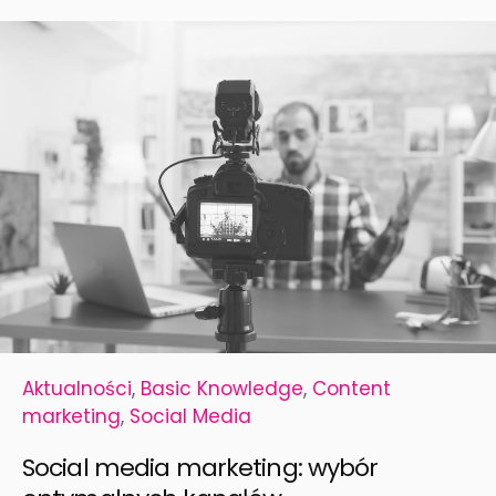
Aktualności
,
Basic Knowledge
,
Content
marketing
,
Social Media
Social media marketing: wybór