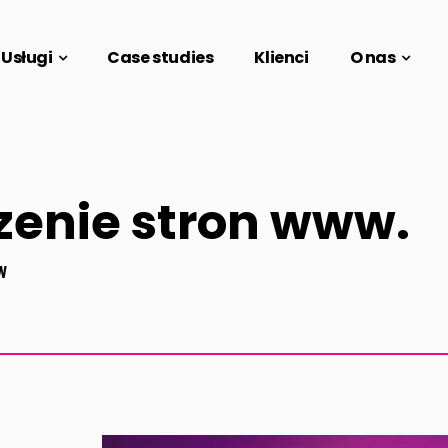
Usługi
Case studies
Klienci
O nas
zenie stron www.
W