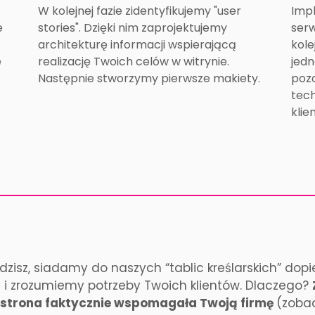
W kolejnej fazie zidentyfikujemy "user
Impl
e
stories". Dzięki nim zaprojektujemy
serw
architekturę informacji wspierającą
kole
e
realizację Twoich celów w witrynie.
jedn
Następnie stworzymy pierwsze makiety.
pozo
tec
klie
idzisz, siadamy do naszych “tablic kreślarskich” do
s i zrozumiemy potrzeby Twoich klientów. Dlaczego?
strona faktycznie wspomagała Twoją firmę
(zoba