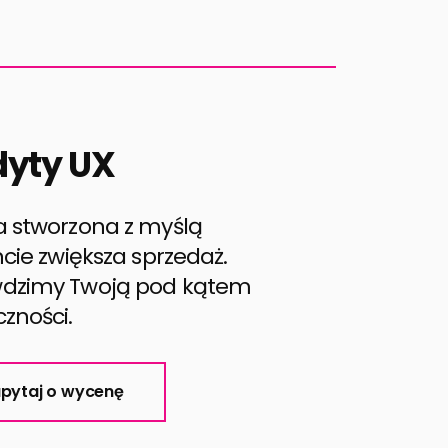
yty UX
a stworzona z myślą
ncie zwiększa sprzedaż.
dzimy Twoją pod kątem
czności.
pytaj o wycenę