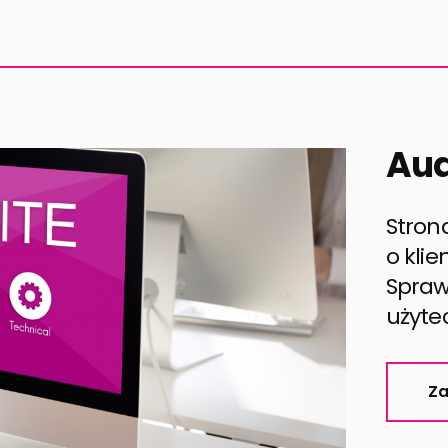
Aud
Stron
o klie
Spraw
użyte
Za