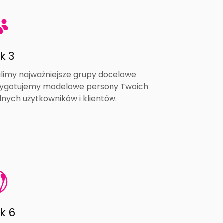
k 3
limy najważniejsze grupy docelowe
rzygotujemy modelowe persony Twoich
lnych użytkowników i klientów.
k 6