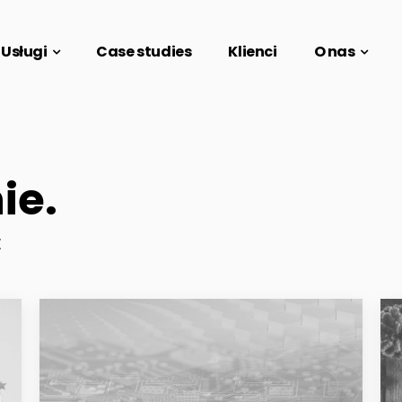
Usługi
Case studies
Klienci
O nas
ie.
E