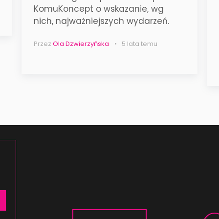
KomuKoncept o wskazanie, wg
nich, najważniejszych wydarzeń.
Przez
Ola Dzwierzyńska
5 lata temu