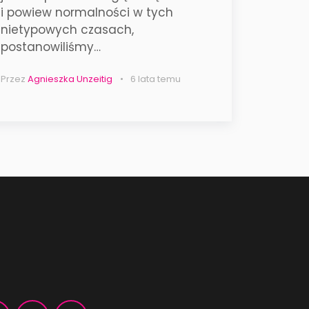
i powiew normalności w tych
nietypowych czasach,
postanowiliśmy…
Przez
Agnieszka Unzeitig
6 lata temu