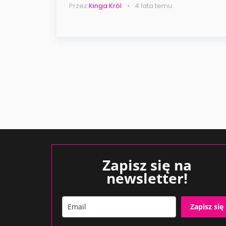
Przez
Kinga Król
4 lata temu
Zapisz się na
newsletter!
Zapisz się