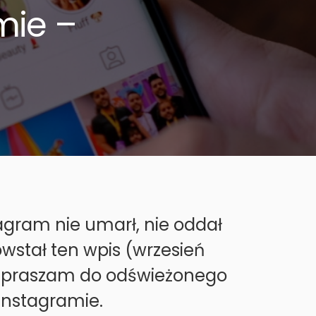
mie –
agram nie umarł, nie oddał
wstał ten wpis (wrzesień
 zapraszam do odświeżonego
 Instagramie.