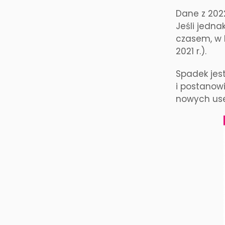
Dane z 202
Jeśli jedna
czasem, w 
2021 r.).
Spadek jes
i postanowi
nowych use