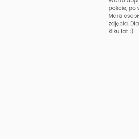
Warto dopie
poście, po 
Marki osobi
zdjęcia. Dl
kilku lat ;)