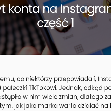
t konta na Instagra
część 1
emu, co niektórzy przepowiadali, Inst
 pałeczki TikTokowi. Jednak, odkąd po
astąpiło w nim wiele zmian, dlatego
tym, jak jako marka warto działać na