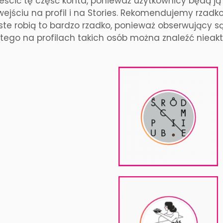
ścić tę część konta, ponieważ użytkownicy będą ją 
wejściu na profil i na Stories. Rekomendujemy rzadko
ste robią to bardzo rzadko, ponieważ obserwujący s
atego na profilach takich osób można znaleźć nieak