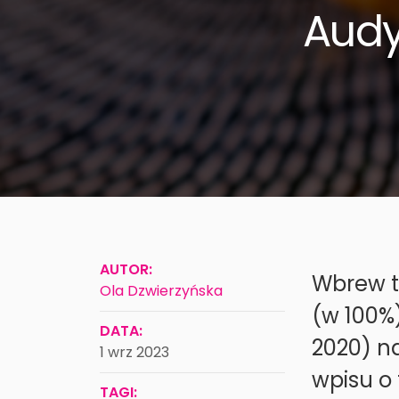
Audy
AUTOR:
Wbrew t
Ola Dzwierzyńska
(w 100%)
DATA:
2020) n
1 wrz 2023
wpisu o 
TAGI: