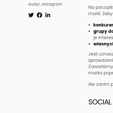
Audyt
,
Instagram
Na początk
marki. Żeby
konkuren
grupy d
je interes
własnyc
Jeśli uznas
sprawdzenie
Zawarliśmy
marka popr
Ale zanim p
SOCIAL 