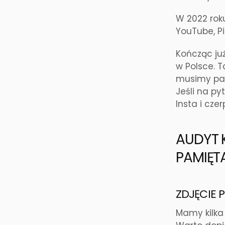
W 2022 rok
YouTube, Pi
Kończąc ju
w Polsce. T
musimy pak
Jeśli na py
Insta i czer
AUDYT 
PAMIĘT
ZDJĘCIE 
Mamy kilka 