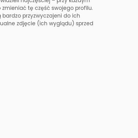
widzieli najczęściej – przy każdym
 zmieniać tę część swojego profilu.
ą bardzo przyzwyczajeni do ich
tualne zdjęcie (ich wyglądu) sprzed