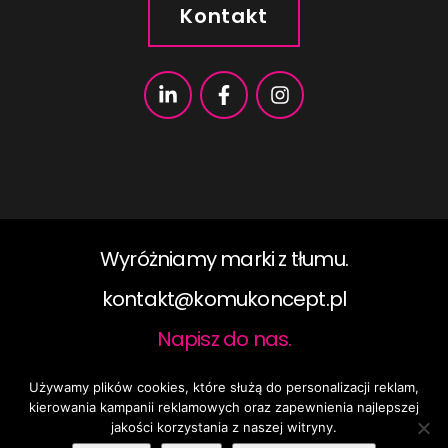
Kontakt
Wyróżniamy marki z tłumu.
kontakt@komukoncept.pl​
Napisz do nas.
Używamy plików cookies, które służą do personalizacji reklam,
2019 ©KomuKoncept, All rights reserved.
kierowania kampanii reklamowych oraz zapewnienia najlepszej
KomuKoncept – Tworzymy komunikację.
Usługi
O nas
jakości korzystania z naszej witryny.