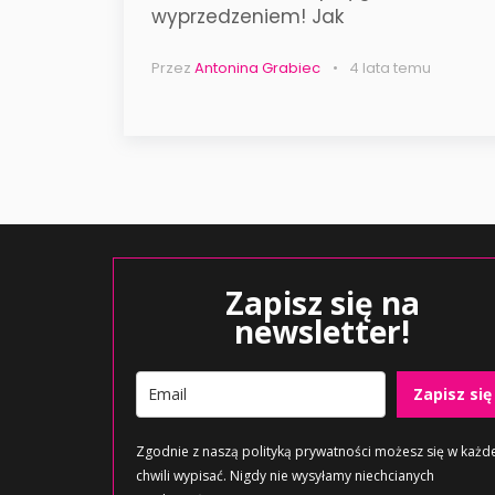
wyprzedzeniem! Jak
Przez
Antonina Grabiec
4 lata temu
Zapisz się na
newsletter!
Zapisz się
Zgodnie z naszą
polityką prywatności
możesz się w każde
chwili wypisać. Nigdy nie wysyłamy niechcianych