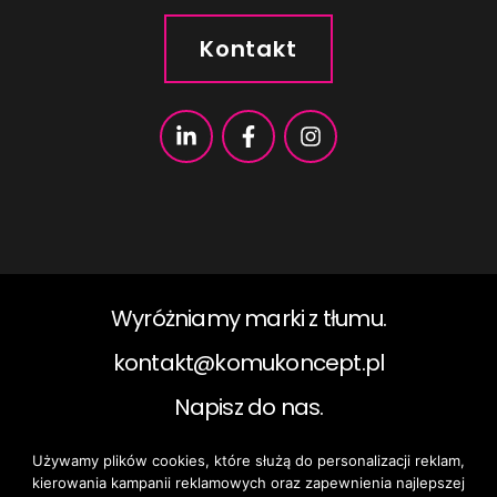
Kontakt
Wyróżniamy marki z tłumu.
kontakt@komukoncept.pl​
Napisz do nas.
Używamy plików cookies, które służą do personalizacji reklam,
2019 ©KomuKoncept, All rights reserved.
kierowania kampanii reklamowych oraz zapewnienia najlepszej