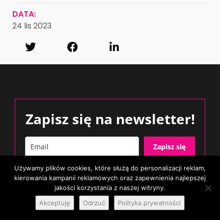
DATA:
24 lis 2023
Zapisz się na newsletter!
Zapisz się
Używamy plików cookies, które służą do personalizacji reklam,
Zgodnie z naszą
polityką prywatności
możesz się w każdej
kierowania kampanii reklamowych oraz zapewnienia najlepszej
chwili wypisać. Nigdy nie wysyłamy niechcianych wiadomości.
jakości korzystania z naszej witryny.
Akceptuję
Odrzuć
Polityka prywatności