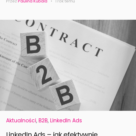
Przez
Paulina Kubala
1 rok temu
Aktualności
,
B2B
,
LinkedIn Ads
LinkedIn Ads – jak efektywnie