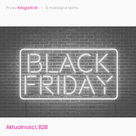
Przez
Kinga Król
9 miesiące temu
Aktualności
,
B2B