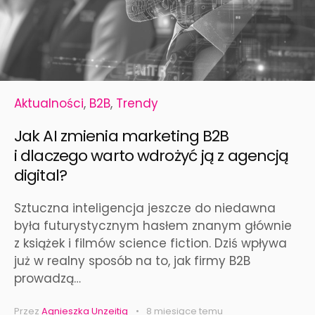
Aktualności
,
B2B
,
Trendy
Jak AI zmienia marketing B2B
i dlaczego warto wdrożyć ją z agencją
digital?
Sztuczna inteligencja jeszcze do niedawna
była futurystycznym hasłem znanym głównie
z książek i filmów science fiction. Dziś wpływa
już w realny sposób na to, jak firmy B2B
prowadzą…
Przez
Agnieszka Unzeitig
8 miesiące temu