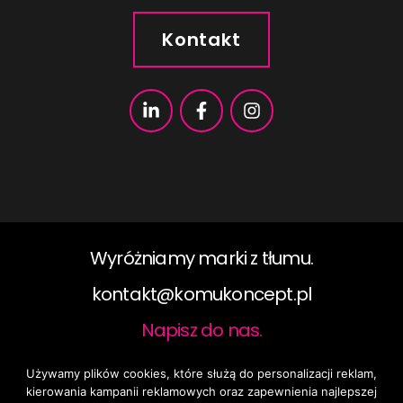
Kontakt
Wyróżniamy marki z tłumu.
kontakt@komukoncept.pl​
Napisz do nas.
Używamy plików cookies, które służą do personalizacji reklam,
2019 ©KomuKoncept, All rights reserved.
kierowania kampanii reklamowych oraz zapewnienia najlepszej